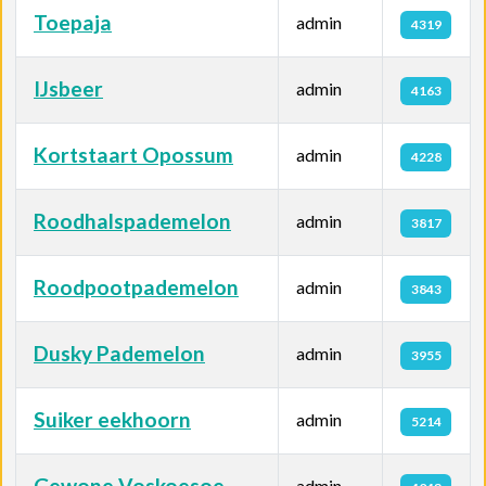
Toepaja
admin
4319
IJsbeer
admin
4163
Kortstaart Opossum
admin
4228
Roodhalspademelon
admin
3817
Roodpootpademelon
admin
3843
Dusky Pademelon
admin
3955
Suiker eekhoorn
admin
5214
Gewone Voskoesoe
admin