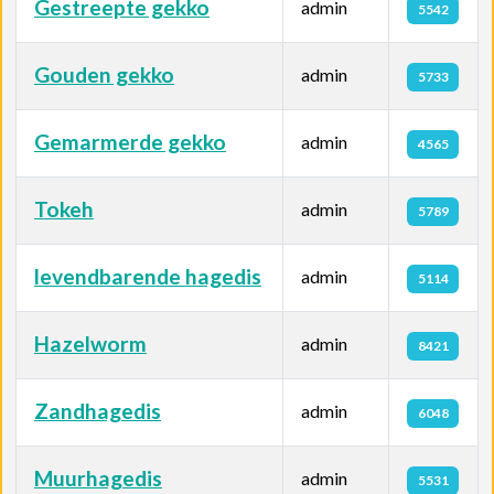
Gestreepte gekko
admin
5542
Gouden gekko
admin
5733
Gemarmerde gekko
admin
4565
Tokeh
admin
5789
levendbarende hagedis
admin
5114
Hazelworm
admin
8421
Zandhagedis
admin
6048
Muurhagedis
admin
5531