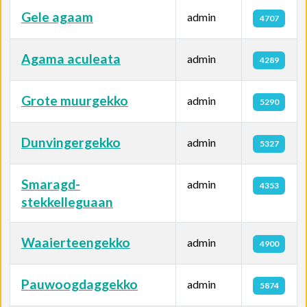
Gele agaam
admin
4707
Agama aculeata
admin
4289
Grote muurgekko
admin
5290
Dunvingergekko
admin
5327
Smaragd-
admin
4353
stekkelleguaan
Waaierteengekko
admin
4900
Pauwoogdaggekko
admin
5874