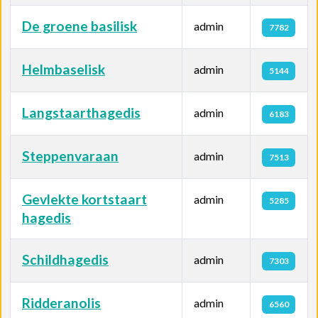
De groene basilisk
admin
7782
Helmbaselisk
admin
5144
Langstaarthagedis
admin
6183
Steppenvaraan
admin
7513
Gevlekte kortstaart
admin
5285
hagedis
Schildhagedis
admin
7303
Ridderanolis
admin
6560