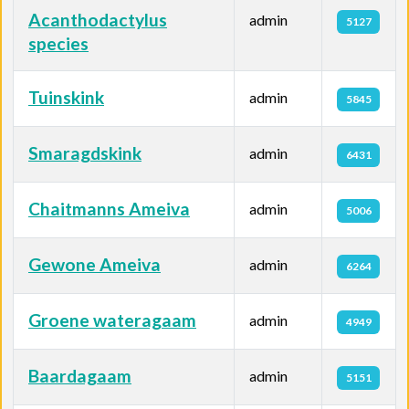
Acanthodactylus
admin
5127
species
Tuinskink
admin
5845
Smaragdskink
admin
6431
Chaitmanns Ameiva
admin
5006
Gewone Ameiva
admin
6264
Groene wateragaam
admin
4949
Baardagaam
admin
5151