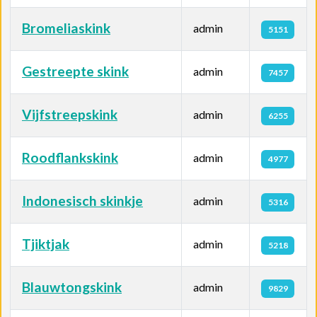
Bromeliaskink
admin
5151
Gestreepte skink
admin
7457
Vijfstreepskink
admin
6255
Roodflankskink
admin
4977
Indonesisch skinkje
admin
5316
Tjiktjak
admin
5218
Blauwtongskink
admin
9829