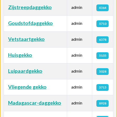
Zijstreepdaggekko
admin
4364
Goudstofdaggekko
admin
5710
Vetstaartgekko
admin
6378
Huisgekko
admin
5105
Luipaardgekko
admin
5028
Vliegende gekko
admin
5715
Madagascar-daggekko
admin
8928