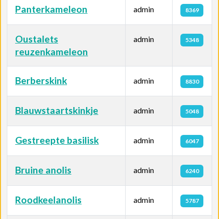
Panterkameleon
admin
8369
Oustalets
admin
5348
reuzenkameleon
Berberskink
admin
8830
Blauwstaartskinkje
admin
5048
Gestreepte basilisk
admin
6047
Bruine anolis
admin
6240
Roodkeelanolis
admin
5787