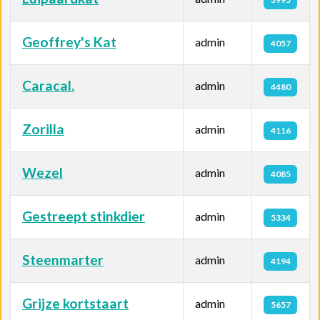
Geoffrey's Kat
admin
4057
Caracal.
admin
4480
Zorilla
admin
4116
Wezel
admin
4085
Gestreept stinkdier
admin
5334
Steenmarter
admin
4194
Grijze kortstaart
admin
5657