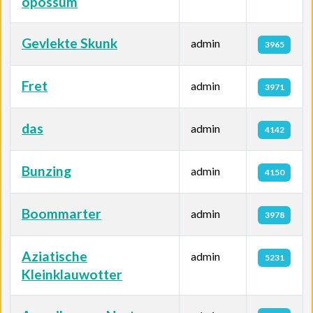
opossum
Gevlekte Skunk
admin
3965
Fret
admin
3971
das
admin
4142
Bunzing
admin
4150
Boommarter
admin
3978
Aziatische
admin
5231
Kleinklauwotter