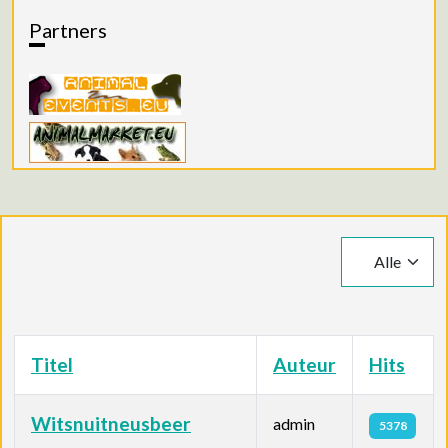
Partners
Toon #
Titel
Auteur
Hits
Witsnuitneusbeer
admin
5378