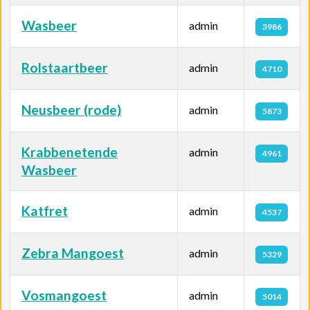
Wasbeer
admin
3986
Rolstaartbeer
admin
4710
Neusbeer (rode)
admin
5873
Krabbenetende
admin
4961
Wasbeer
Katfret
admin
4537
Zebra Mangoest
admin
5329
Vosmangoest
admin
5014