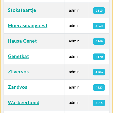
Stokstaartje
admin
5115
Moerasmangoest
admin
4063
Hausa Genet
admin
4148
Genetkat
admin
4470
Zilvervos
admin
4286
Zandvos
admin
4323
Wasbeerhond
admin
4015