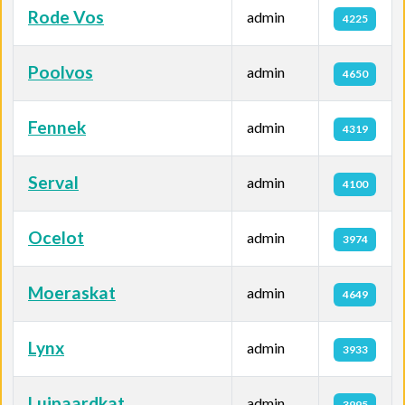
Rode Vos
admin
4225
Poolvos
admin
4650
Fennek
admin
4319
Serval
admin
4100
Ocelot
admin
3974
Moeraskat
admin
4649
Lynx
admin
3933
Luipaardkat
admin
3995