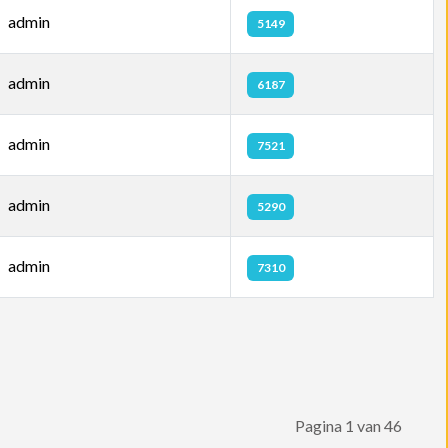
admin
5149
admin
6187
admin
7521
admin
5290
admin
7310
Pagina 1 van 46