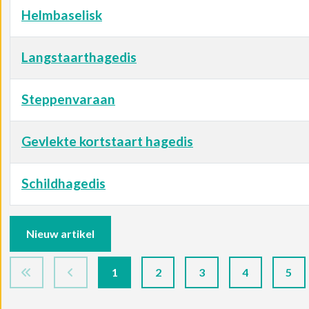
Helmbaselisk
Langstaarthagedis
Steppenvaraan
Gevlekte kortstaart hagedis
Schildhagedis
Artikelen
Nieuw artikel
1
2
3
4
5