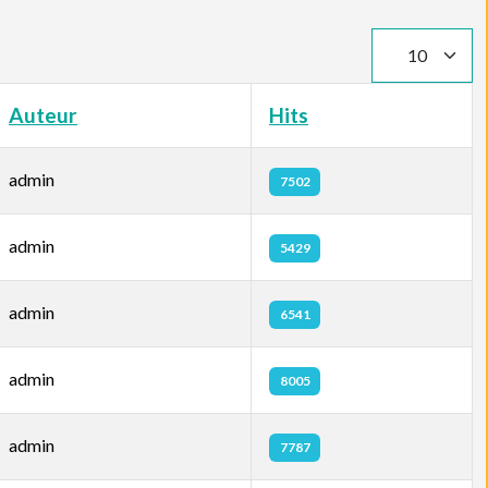
Toon #
Auteur
Hits
admin
7502
admin
5429
admin
6541
admin
8005
admin
7787