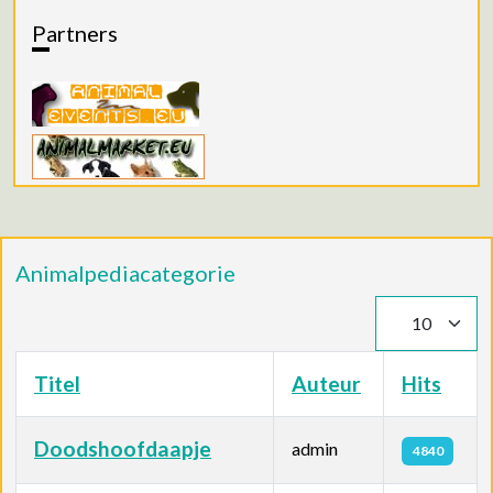
Partners
Animalpediacategorie
Toon #
Titel
Auteur
Hits
Doodshoofdaapje
admin
4840