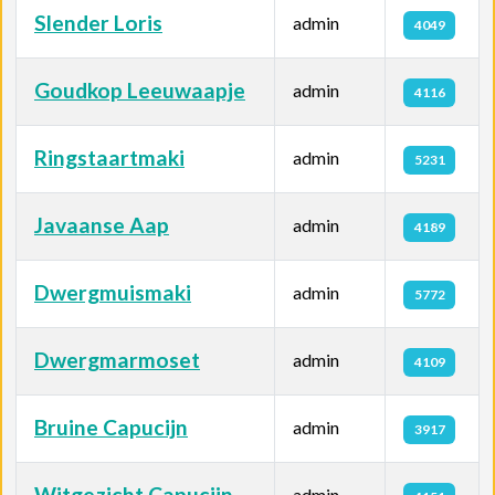
Slender Loris
admin
4049
Goudkop Leeuwaapje
admin
4116
Ringstaartmaki
admin
5231
Javaanse Aap
admin
4189
Dwergmuismaki
admin
5772
Dwergmarmoset
admin
4109
Bruine Capucijn
admin
3917
Witgezicht Capucijn
admin