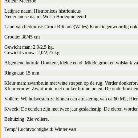
Auteur Meerzoo
Latijnse naam: Histrionicus histrionicus
Nederlandse naam: Welsh Harlequin eend
Land van herkomst: Groot Brittanië(Wales) Komt tegenwoordig ook v
Grootte: 38/45 cm
Gewicht man: 2,0/2,5 kg.
Gewicht vrouw: 2,0/2,25 kg.
Algemene indruk: Donkere, kleine eend. Middelgroot en volslank va
Ringmaat: 15 mm
Kleur man: zwartbruin met witte strepen op de rug. Verder donkerbru
Kleur vrouw: Zwartbruin met donker bruine poten. De onderborst en b
Volière: Wij huisvesten ze binnen een afrastering van ca 60 M2, Hier
Kweek: De eenden zijn met twee jaar geslachsrijp. De eieren worde
Behuizing: Zie voliere.
Temp/ Luchtvochtigheid: Winter vast.